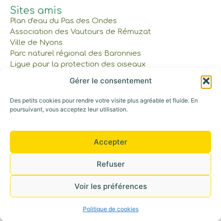
Sites amis
Plan d'eau du Pas des Ondes
Association des Vautours de Rémuzat
Ville de Nyons
Parc naturel régional des Baronnies
Ligue pour la protection des oiseaux
Gérer le consentement
À lire et à voir
Des petits cookies pour rendre votre visite plus agréable et fluide. En
Réservations et tarifs
poursuivant, vous acceptez leur utilisation.
Nos cabanes et tente
Gîte et Maison commune
Les Bons Cadeaux
Accepter
Notre parcours
Refuser
Appelez-nous au : 06 42 30 53 52
Voir les préférences
©+2026 Tous droits réservés
Politique de cookies