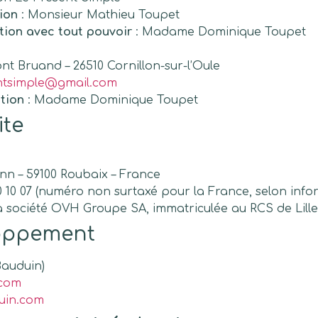
ion
: Monsieur Mathieu Toupet
ation avec tout pouvoir
: Madame Dominique Toupet
t Bruand – 26510 Cornillon-sur-l’Oule
ntsimple@gmail.com
ation
: Madame Dominique Toupet
ite
ann – 59100 Roubaix – France
0 10 07 (numéro non surtaxé pour la France, selon inf
la société OVH Groupe SA, immatriculée au RCS de Lille
loppement
Bauduin)
.com
uin.com