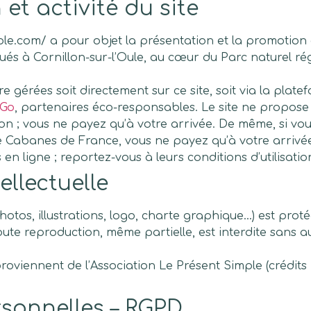
 et activité du site
mple.com/ a pour objet la présentation et la promotion
itués à Cornillon-sur-l’Oule, au cœur du Parc naturel r
e gérées soit directement sur ce site, soit via la plat
nGo
, partenaires éco-responsables. Le site ne propose
n ; vous ne payez qu’à votre arrivée. De même, si vou
 Cabanes de France, vous ne payez qu’à votre arrivée
n ligne ; reportez-vous à leurs conditions d’utilisatio
ellectuelle
hotos, illustrations, logo, charte graphique…) est proté
Toute reproduction, même partielle, est interdite sans a
oviennent de l’Association Le Présent Simple (crédits
sonnelles – RGPD