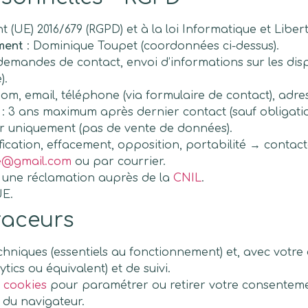
UE) 2016/679 (RGPD) et à la loi Informatique et Libert
ment
: Dominique Toupet (coordonnées ci-dessus).
demandes de contact, envoi d’informations sur les disp
).
om, email, téléphone (via formulaire de contact), adres
: 3 ans maximum après dernier contact (sauf obligatio
ur uniquement (pas de vente de données).
ification, effacement, opposition, portabilité → contac
le@gmail.com
ou par courrier.
 une réclamation auprès de la
CNIL
.
UE.
raceurs
techniques (essentiels au fonctionnement) et, avec vot
tics ou équivalent) et de suivi.
e cookies
pour paramétrer ou retirer votre consenteme
du navigateur.