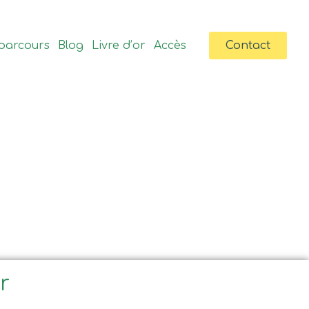
parcours
Blog
Livre d’or
Accès
Contact
ir