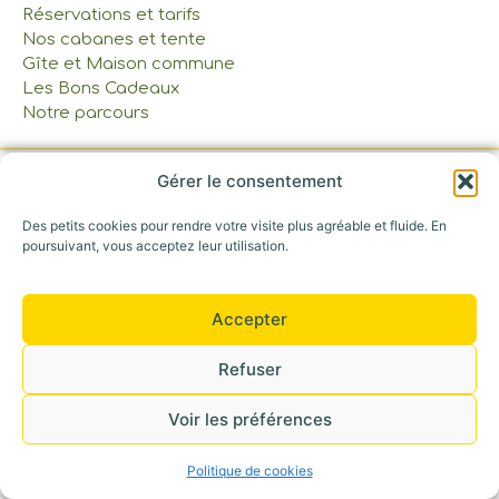
Réservations et tarifs
Nos cabanes et tente
Gîte et Maison commune
Les Bons Cadeaux
Notre parcours
Gérer le consentement
Appelez-nous au : 06 42 30 53 52
©+2026 Tous droits réservés
Des petits cookies pour rendre votre visite plus agréable et fluide. En
poursuivant, vous acceptez leur utilisation.
Accepter
Refuser
Voir les préférences
Politique de cookies