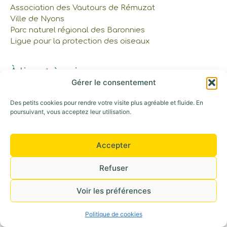
Association des Vautours de Rémuzat
Ville de Nyons
Parc naturel régional des Baronnies
Ligue pour la protection des oiseaux
À lire et à voir
Gérer le consentement
Réservations et tarifs
Nos cabanes et tente
Des petits cookies pour rendre votre visite plus agréable et fluide. En
Gîte et Maison commune
poursuivant, vous acceptez leur utilisation.
Les Bons Cadeaux
Notre parcours
Accepter
Appelez-nous au : 06 42 30 53 52
Refuser
©+2026 Tous droits réservés
Voir les préférences
Politique de cookies