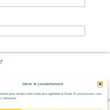
ir
e
Gérer le consentement
ookies pour rendre votre visite plus agréable et fluide. En poursuivant, vous
r utilisation.
Appelez-nous au : 06 42 30 53 52