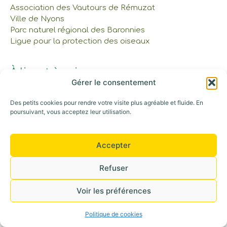
Association des Vautours de Rémuzat
Ville de Nyons
Parc naturel régional des Baronnies
Ligue pour la protection des oiseaux
À lire et à voir
Gérer le consentement
Réservations et tarifs
Nos cabanes et tente
Des petits cookies pour rendre votre visite plus agréable et fluide. En
Gîte et Maison commune
poursuivant, vous acceptez leur utilisation.
Les Bons Cadeaux
Notre parcours
Accepter
Appelez-nous au : 06 42 30 53 52
Refuser
©+2026 Tous droits réservés
Voir les préférences
Politique de cookies