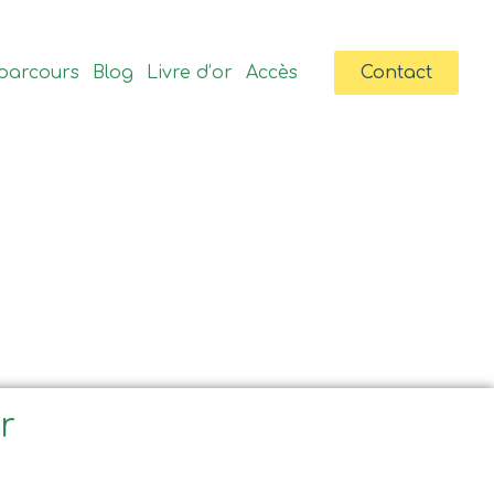
parcours
Blog
Livre d’or
Accès
Contact
ir