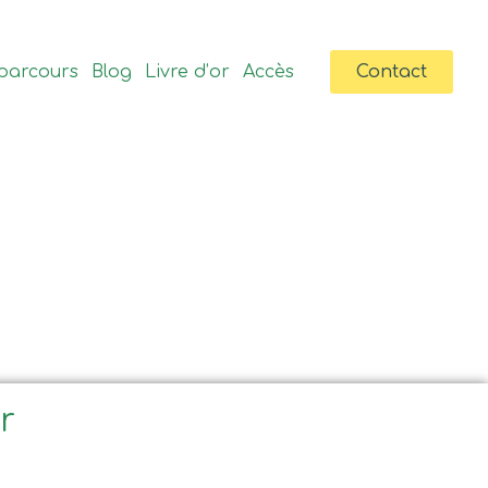
parcours
Blog
Livre d’or
Accès
Contact
ir