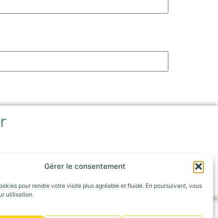
ir
e
Gérer le consentement
ookies pour rendre votre visite plus agréable et fluide. En poursuivant, vous
r utilisation.
Appelez-nous au : 06 42 30 53 52