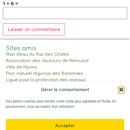
1 + 6 =
Sites amis
Plan d'eau du Pas des Ondes
Association des Vautours de Rémuzat
Ville de Nyons
Parc naturel régional des Baronnies
Ligue pour la protection des oiseaux
Gérer le consentement
À lire et à voir
Des petits cookies pour rendre votre visite plus agréable et fluide. En
Réservations et tarifs
poursuivant, vous acceptez leur utilisation.
Nos cabanes et tente
Gîte et Maison commune
Les Bons Cadeaux
Accepter
Notre parcours