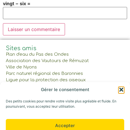
vingt − six =
Sites amis
Plan d'eau du Pas des Ondes
Association des Vautours de Rémuzat
Ville de Nyons
Parc naturel régional des Baronnies
Ligue pour la protection des oiseaux
Gérer le consentement
À lire et à voir
Des petits cookies pour rendre votre visite plus agréable et fluide. En
Réservations et tarifs
poursuivant, vous acceptez leur utilisation.
Nos cabanes et tente
Gîte et Maison commune
Les Bons Cadeaux
Accepter
Notre parcours