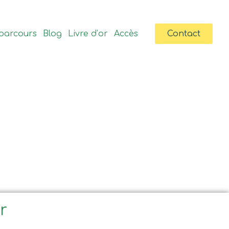
parcours
Blog
Livre d’or
Accès
Contact
ir