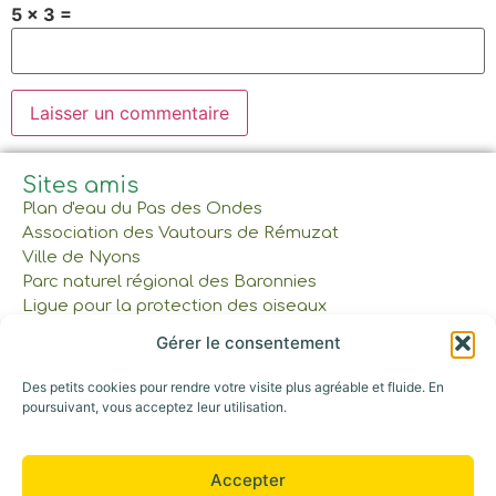
5 × 3 =
Sites amis
Plan d'eau du Pas des Ondes
Association des Vautours de Rémuzat
Ville de Nyons
Parc naturel régional des Baronnies
Ligue pour la protection des oiseaux
Gérer le consentement
À lire et à voir
Des petits cookies pour rendre votre visite plus agréable et fluide. En
Réservations et tarifs
poursuivant, vous acceptez leur utilisation.
Nos cabanes et tente
Gîte et Maison commune
Les Bons Cadeaux
Accepter
Notre parcours