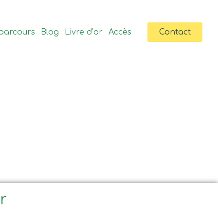
parcours
Blog
Livre d’or
Accès
Contact
ir