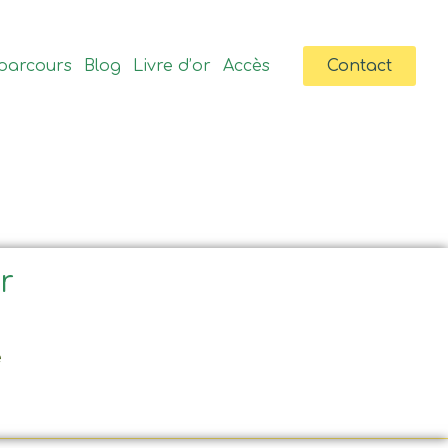
parcours
Blog
Livre d’or
Accès
Contact
ir
e